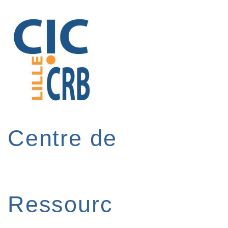
↓
passer
au
contenu
principal
Centre de
Ressourc