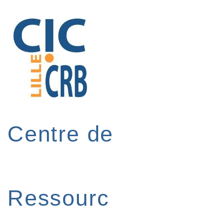
↓
passer
au
contenu
principal
Centre de
Ressourc