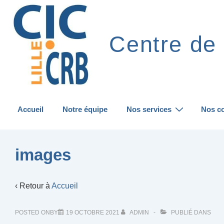
↓
passer
au
Centre de 
contenu
principal
Main
Accueil
Notre équipe
Nos services
Nos co
Navigation
images
‹ Retour à
Accueil
POSTED ONBY
19 OCTOBRE 2021
ADMIN
PUBLIÉ DANS