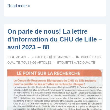
Le
Read more »
CRB
de
Lille
On parle de nous! La lettre
présent
d’information du CHU de Lille –
au
avril 2023 – 88
salon
SANTEXPO
BY
ADMIN
POSTED ON
31 MAI 2023
PUBLIÉ DANS
QUALITE
,
TOUS NOS ARTICLES
ÉTIQUETTÉ AVEC
QUALITÉ