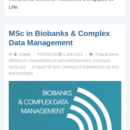
Lille.
MSc in Biobanks & Complex
Data Management
BY
ADMIN
POSTED ON
5 JUIN 2023
PUBLIÉ DANS
OFFRES ET FORMATIONS DE NOS PARTENAIRES
,
TOUS NOS
ARTICLES
ÉTIQUETTÉ AVEC
OFFRES ET FORMATIONS DE NOS
PARTENAIRES