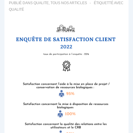
du
PUBLIÉ DANS
QUALITE
,
TOUS NOS ARTICLES
ÉTIQUETTÉ AVEC
CHU
QUALITÉ
de
Lille
–
avril
2023
–
88