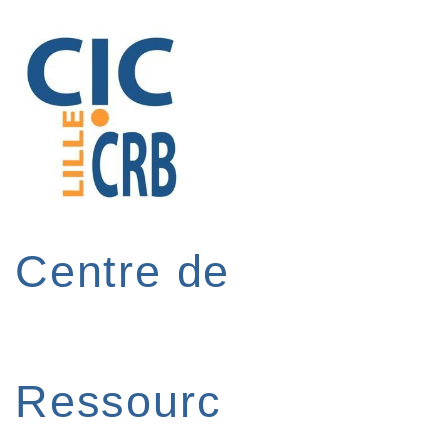
↓
passer
au
contenu
principal
Centre de
Ressourc