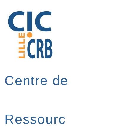
↓
passer
au
contenu
principal
Centre de
Ressourc