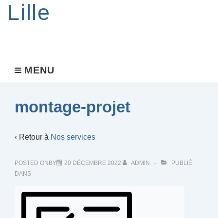
Lille
Main
MENU
MENU
Navigation
montage-projet
‹ Retour à
Nos services
POSTED ONBY
20 DÉCEMBRE 2022
ADMIN
PUBLIÉ
DANS