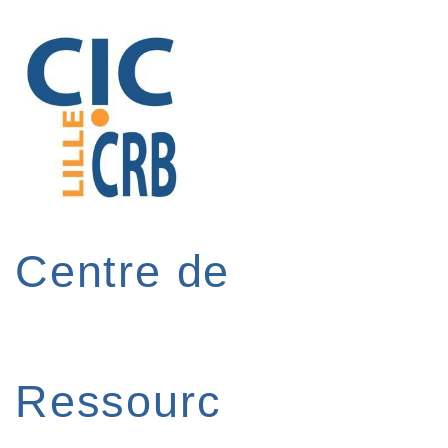
↓
passer
au
contenu
principal
Centre de
Ressourc