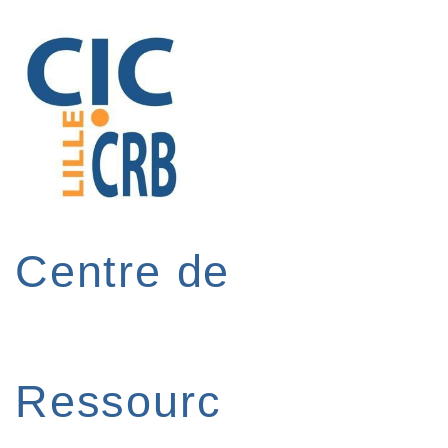
↓
passer
au
contenu
principal
Centre de
Ressourc