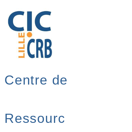
↓
passer
au
contenu
principal
Centre de
Ressourc