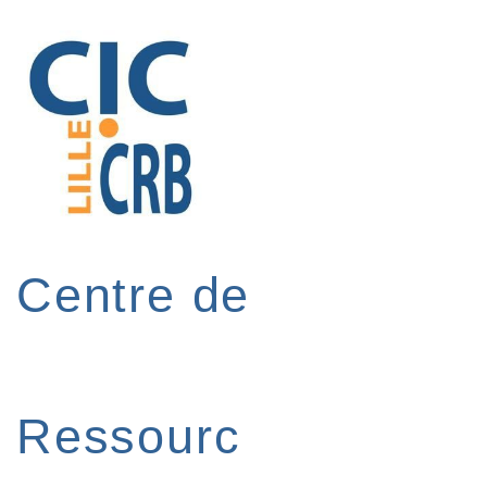
↓
passer
au
contenu
principal
Centre de
Ressourc