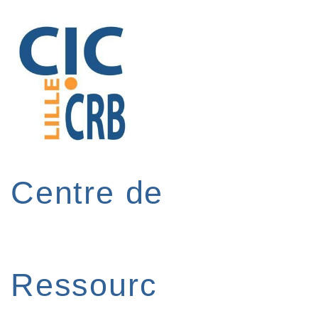
↓
passer
au
contenu
principal
Centre de
Ressourc