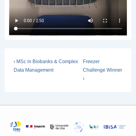
Navigation
Previous
Next
‹ MSc in Biobanks & Complex
Freezer
Post
Post
de
Data Management
Challenge Winner
is
is
›
l’article