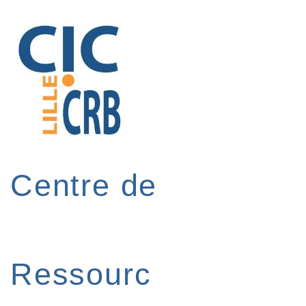
↓
passer
au
contenu
principal
Centre de
Ressourc